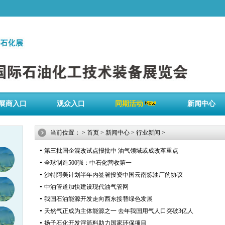
展商入口
观众入口
同期活动
新闻中心
当前位置：
>
首页
>
新闻中心
>
行业新闻
>
•
第三批国企混改试点报批中 油气领域或成改革重点
•
全球制造500强：中石化营收第一
•
沙特阿美计划半年内签署投资中国云南炼油厂的协议
•
中油管道加快建设现代油气管网
•
我国石油能源开发走向西东接替绿色发展
•
天然气正成为主体能源之一 去年我国用气人口突破3亿人
•
扬子石化开发浮筒料助力国家环保项目