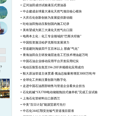
•
辽河油田成功试验液压式泄油器
•
中企建成全球最大液化天然气项目核心模块
•
大庆石化创新创效为发展提供新动能
•
吐哈油田拖动压裂创国内施工纪录
•
美有望成为第三大液化天然气出口国
•
电商本土化：化工专业领域的“巴斯夫经验”
•
中国投资激活哈萨克斯坦发展潜力
•
管道建到海拔四千五百米以上 那曲“气化”
•
青海油田自主研发储层改造工艺技术增油超万吨
•
中国石油企业移动应用平台开发应用纪实
？
•
电动压裂泵在焦页194-2HF井规模化应用成功
！
•
鞍大原油管道主体贯通 俄油总输量将增至3000万吨/年
•
全球化工并购注重创新与数字化
•
走进中国石油西部销售与管道企业看央企担当
•
石化机械“SXJ700电动储能拖挂式修井机”完成工业试验
•
上海石化管材料出口新西兰
•
中美“百日计划”能源贸易可先行
•
中石化344亿鄂安沧输气管道项目获准