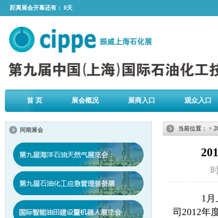
距离展会开幕还有：
0天
首 页
展会概况
展商入口
观众入口
当前位置：
>
2
同期展会
2
时
1月上
司2012