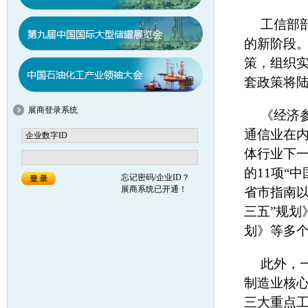
工信部
的新阶段
策，组织实
套政策将
展商登录系统
《经济
通信业在
体行业下
的11项“中
忘记密码/企业ID？
展商系统已开通！
省市指南以
三五”规划
划》等多
此外，
制造业核
三大重点工