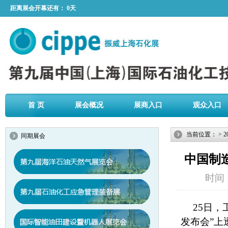
距离展会开幕还有：
0天
首 页
展会概况
展商入口
观众入口
当前位置：
>
2
同期展会
中国制造
时间：2
25日，
发布会”