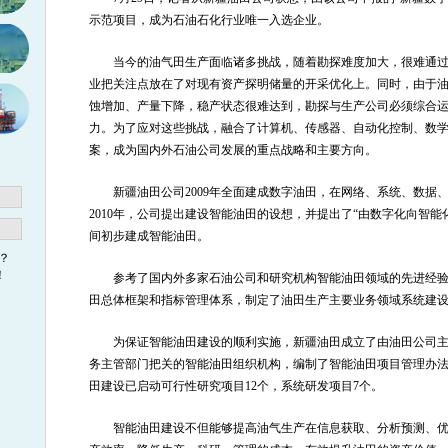
示范项目，成为石油石化行业唯一入选企业。
当今的油气田生产面临诸多挑战，随着勘探难度加大，很难通
业把关注点放在了对现有资产探明储量的开采优化上。同时，由于
蚀增加、产量下降，稳产状态很难达到，勘探与生产公司必须综合
力。为了应对这些挑战，融合了计算机、传感器、自动化控制、数
案，成为国内外石油公司发展的重点战略和主要方向。
新疆油田公司2009年全面建成数字油田，在网络、系统、数据
2010年，公司提出建设智能油田的设想，并提出了“由数字化向智能
间初步建成智能油田。
？
！
参考了国内外多家石油公司和研究机构智能油田领域的先进经
田总体框架和指标管理体系，制定了油田生产主要业务领域系统建
为保证智能油田建设的顺利实施，新疆油田成立了由油田公司
务主管部门把关的智能油田组织机构，编制了智能油田项目管理办法督
田建设已启动可行性研究项目12个，系统研发项目7个。
智能油田建设不但能够提高油气生产在信息获取、分析预测、