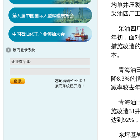
均单井压裂
采油四厂
采油四
年初，面
措施改造
展商登录系统
本。
青海油
降8.3%
忘记密码/企业ID？
展商系统已开通！
减率较去年
青海油
施改造31
达到92%
东坪基