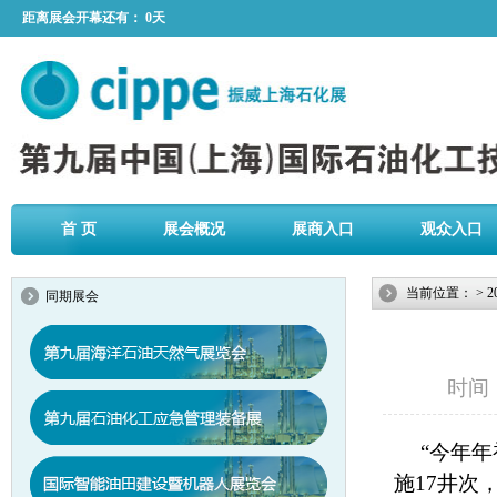
距离展会开幕还有：
0天
首 页
展会概况
展商入口
观众入口
当前位置：
>
2
同期展会
时间：2
“今年
施17井次