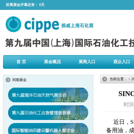
距离展会开幕还有：
0天
首 页
展会概况
展商入口
观众入口
当前位置：
>
2
同期展会
SI
时间：
近日，S
备用油，