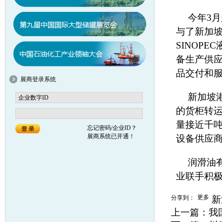
今年3月
与了新加
SINOP
备生产供
品交付和
展商登录系统
新加坡
的货柜转
量接近千吨
忘记密码/企业ID？
展商系统已开通！
设备供应
润滑油
业联手积
更多
分享到：
新
上一篇：
我