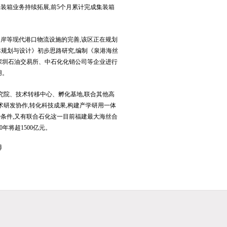
集装箱业务持续拓展,前5个月累计完成集装箱
岸等现代港口物流设施的完善,该区正在规划
体规划与设计》初步思路研究,编制《泉港海丝
深圳石油交易所、中石化化销公司等企业进行
用。
究院、技术转移中心、孵化基地,联合其他高
术研发协作,转化科技成果,构建产学研用一体
条件,又有联合石化这一目前福建最大海丝合
年将超1500亿元。
博