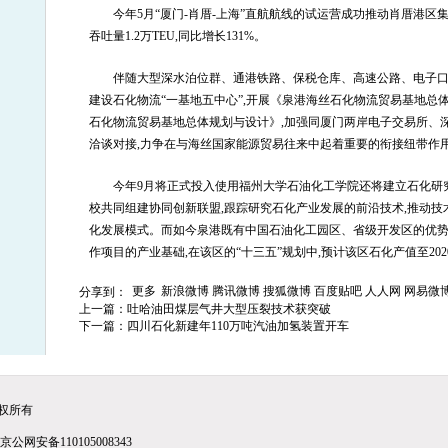
今年5月“厦门-肖厝-上海”直航航线的试运营成功推动肖厝港区
吞吐量1.2万TEU,同比增长131%。
伴随大型深水泊位群、通港铁路、保税仓库、高速公路、电子口
建设石化物流“一基地五中心”,开展《泉港海丝石化物流贸易基地总
石化物流贸易基地总体规划与设计》,加强同厦门两岸电子交易所、
洽谈对接,力争在与海丝国家能源贸易往来中起着重要的衔接纽带作
今年9月将正式投入使用福州大学石油化工学院还将建立石化研
校共同组建协同创新联盟,跟踪研究石化产业发展的前沿技术,推动技
化发展模式。而如今泉港既有中国石油化工园区、省级开发区的优势
作项目的产业基础,在该区的“十三五”规划中,预计该区石化产值至2020
更多
新浪微博
腾讯微博
搜狐微博
百度贴吧
人人网
网易微
分享到：
上一篇：
吐哈油田煤层气井大型压裂技术获突破
下一篇：
四川石化新建年110万吨汽油加氢装置开车
权所有
-1 京公网安备110105008343