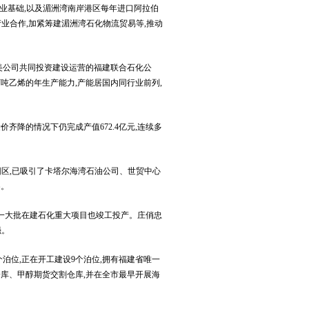
业基础,以及湄洲湾南岸港区每年进口阿拉伯
产业合作,加紧筹建湄洲湾石化物流贸易等,推动
美公司共同投资建设运营的福建联合石化公
百万吨乙烯的年生产能力,产能居国内同行业前列,
量价齐降的情况下仍完成产值672.4亿元,连续多
园区,已吸引了卡塔尔海湾石油公司、世贸中心
察。
,一大批在建石化重大项目也竣工投产。庄俏忠
强。
个泊位,正在开工建设9个泊位,拥有福建省唯一
库、甲醇期货交割仓库,并在全市最早开展海
。