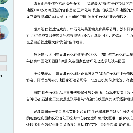
该石化基地依托福建联合石化——福建最大“海丝”合作项目的产
地区1700多万吨原油的合作基础,正深化与“海丝”沿线国家和地区的
设立总投资50亿元(人民币,下同)的中国-阿拉伯石化产业合作园区。
据介绍,由福建省政府、中石化与美国埃克森美孚公司、沙特阿
司,2007年成立以来累计完成投资约500亿元,具备1400万吨炼油、
也是目前福建最大的“海丝”合作项目。
数据显示,2014年泉港石化产值突破800亿元,2015年在石化产品
年跻身中国化工园区前8强,入选国家级循环化改造示范试点园区。
庄俏忠表示,目前泉港石化园区正筹划设立“海丝”石化产业合作
？
协会、阿联酋阿布扎比国家石油公司等一批企业机构前来投资、考
！
当前,联合石化油品质量升级暨酸性气处理满足新标准改造工程
告诉记者,石油化工的发展也预示着与“海丝”沿线国家的联系逐渐增
泉港是国家一类口岸和首批对台直航点,已建成投产码头10座24
的检验检疫国家级石油化工检测中心实验室和泉州关区唯一的保税仓
铁联运业务,2015年港口货物吞吐量达4550万吨,海关关税超100亿元