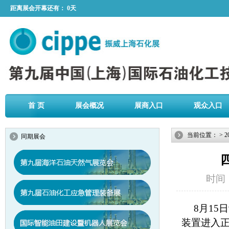
距离展会开幕还有：
0天
首 页
展会概况
展商入口
观众入口
当前位置：
>
2
同期展会
时间：2
8月15
装置进入