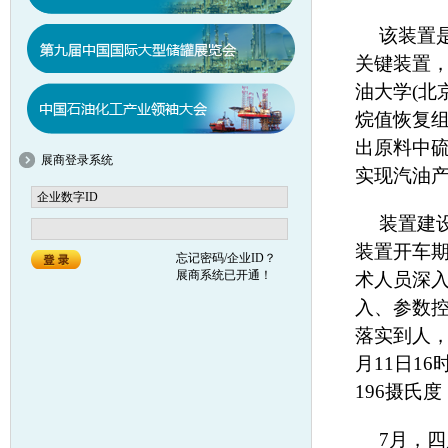
该装置
关键装置
油大学(北
烷值恢复
出原料中
展商登录系统
实现汽油
装置建
装置开车
忘记密码/企业ID？
展商系统已开通！
术人员深
入、参数控
落实到人
月11日1
196摄氏
7月，