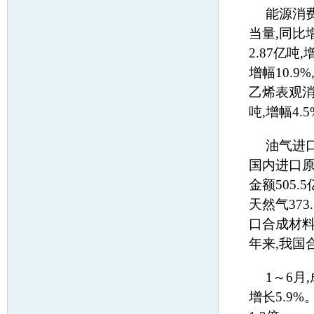
能源消费
当量,同比
2.87亿吨
增幅10.9
乙烯表观消费
吨,增幅4.
油气进
国内进口原油
金额505.
天然气373
口合成材料2
年来,我国
1～6月,
增长5.9%