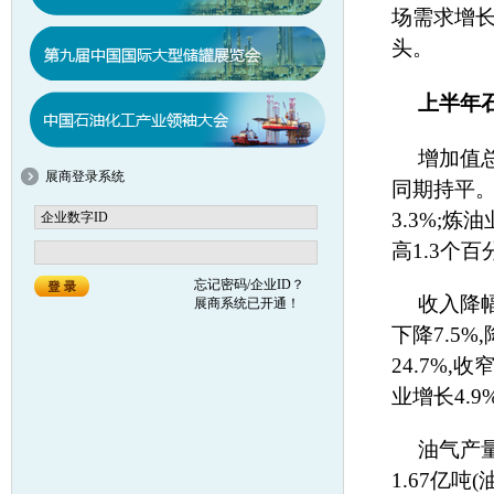
场需求增长
头。
上半年
增加值总
展商登录系统
同期持平。
3.3%;炼
高1.3个百
忘记密码/企业ID？
收入降幅
展商系统已开通！
下降7.5
24.7%,
业增长4.9
油气产
1.67亿吨