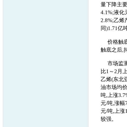
量下降主要
4.1%;液
2.8%;乙
同)1.71
价格触
触底之后,
市场监测
比1～2月上
乙烯(东北亚
油市场均价为
吨,上涨3.
元/吨,涨幅
元/吨,上
较强。