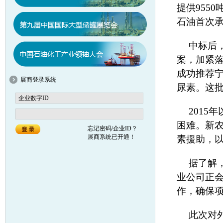
提供955
石油首次
中标后
案，加紧
成功推荐
展商登录系统
尿素。这批
201
困难。新
忘记密码/企业ID？
展商系统已开通！
素援助，
据了解
业公司正
作，确保
此次对