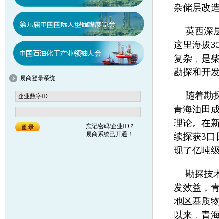
杂储层改
英西深
这里海拔3
复杂，是
勘探和开
展商登录系统
随着勘
青海油田
理论。在
忘记密码/企业ID？
展商系统已开通！
续探获3口
现了亿吨
勘探技
发效益，
地区基质
以来，青