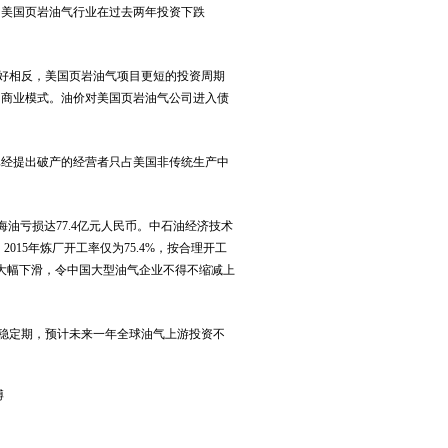
。美国页岩油气行业在过去两年投资下跌
正好相反，美国页岩油气项目更短的投资周期
的商业模式。油价对美国页岩油气公司进入债
已经提出破产的经营者只占美国非传统生产中
海油亏损达77.4亿元人民币。中石油经济技术
2015年炼厂开工率仅为75.4%，按合理开工
大幅下滑，令中国大型油气企业不得不缩减上
个稳定期，预计未来一年全球油气上游投资不
博