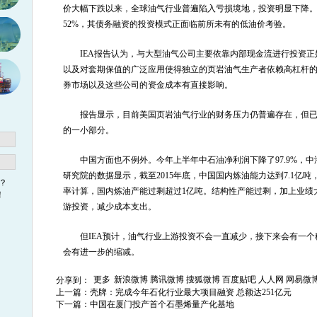
价大幅下跌以来，全球油气行业普遍陷入亏损境地，投资明显下降
52%，其债务融资的投资模式正面临前所未有的低油价考验。
IEA报告认为，与大型油气公司主要依靠内部现金流进行投资
以及对套期保值的广泛应用使得独立的页岩油气生产者依赖高杠杆
券市场以及这些公司的资金成本有直接影响。
报告显示，目前美国页岩油气行业的财务压力仍普遍存在，但
的一小部分。
中国方面也不例外。今年上半年中石油净利润下降了97.9%，中
研究院的数据显示，截至2015年底，中国国内炼油能力达到7.1亿吨，
？
率计算，国内炼油产能过剩超过1亿吨。结构性产能过剩，加上业绩
！
游投资，减少成本支出。
但IEA预计，油气行业上游投资不会一直减少，接下来会有一
会有进一步的缩减。
更多
新浪微博
腾讯微博
搜狐微博
百度贴吧
人人网
网易微
分享到：
上一篇：
壳牌：完成今年石化行业最大项目融资 总额达251亿元
下一篇：
中国在厦门投产首个石墨烯量产化基地