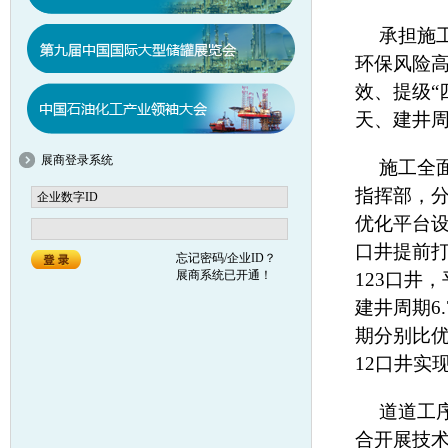
承担施
环保风险
效、提级“
天、建井周
展商登录系统
施工全
指挥部，
优化平台
口井提前
忘记密码/企业ID？
展商系统已开通！
123口井
建井周期6
期分别比优
12口井实
道道工
合开展技