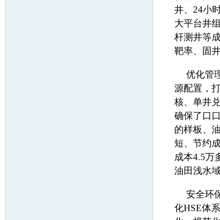
井、24小
大平台井
杆测井等
靶率、固井
优化管
源配置，
核、单井兑
确保了口
的样板、
短、节约成
成本4.5
油田浅水
安全环
化HSE体