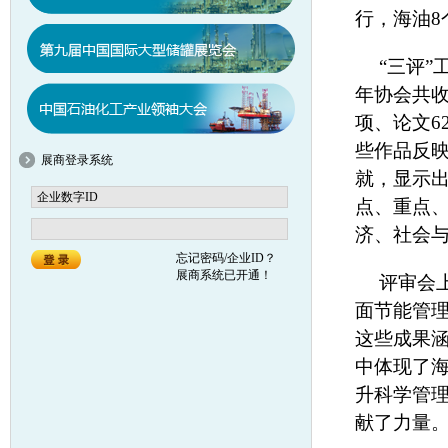
行，海油8
“三评
年协会共收
项、论文6
些作品反
展商登录系统
就，显示出
点、重点
济、社会
忘记密码/企业ID？
展商系统已开通！
评审会
面节能管
这些成果
中体现了
升科学管
献了力量