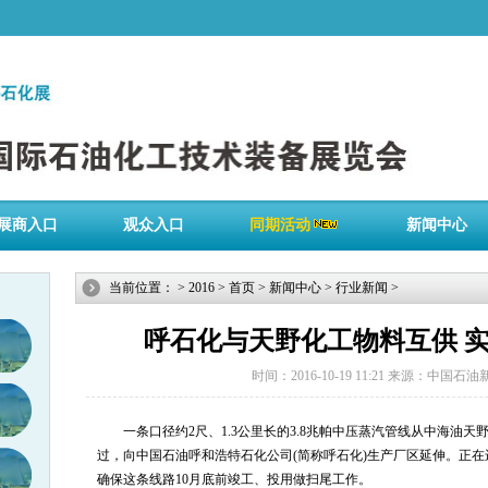
展商入口
观众入口
同期活动
新闻中心
当前位置：
>
2016
>
首页
>
新闻中心
>
行业新闻
>
呼石化与天野化工物料互供 
时间：2016-10-19 11:21
来源：中国石油
一条口径约2尺、1.3公里长的3.8兆帕中压蒸汽管线从中海油天
过，向中国石油呼和浩特石化公司(简称呼石化)生产厂区延伸。正
确保这条线路10月底前竣工、投用做扫尾工作。