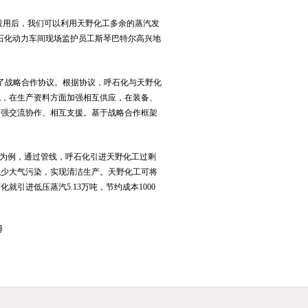
路投用后，我们可以利用天野化工多余的蒸汽发
石化动力车间现场监护员工斯琴巴特尔高兴地
署了战略合作协议。根据协议，呼石化与天野化
流，在生产资料方面加强相互供应，在装备、
加强交流协作、相互支援。基于战略合作框架
线为例，通过管线，呼石化引进天野化工过剩
减少大气污染，实现清洁生产。天野化工可将
引进低压蒸汽5.13万吨，节约成本1000
博