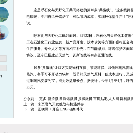
这是呼石化与天野化工共同搭建的第10条“共赢线”。“这条线
电取暖，不用自己开锅炉了！可以节约成本，实现环保型生产！”呼
说。
呼石化与天野化工毗邻而居。3月22日，呼石化与天野化工签
工在石油化工行业信息、新产品开发、技术攻关等方面加强相互交
生产服务、专业人才等方面相互补充，在节能减排、环境保护方面
协议，至今已搭建起天然气、瓦斯管线等10条互通管线。
10条“共赢线”让双方实现物料互供、节能环保。以低压蒸汽管
蒸汽，冬季可不开动力锅炉，既节约天然气原料，低成本运行，又
？
过剩蒸汽变废为宝，成为效益增长点。据统计，今年1月至4月，呼石化就
！
万元。
更多
新浪微博
腾讯微博
搜狐微博
百度贴吧
人人网
网易微
分享到：
上一篇：
来页岩气开发挑战与机遇并存
下一篇：
互联网 + 开启 LNG 电商时代