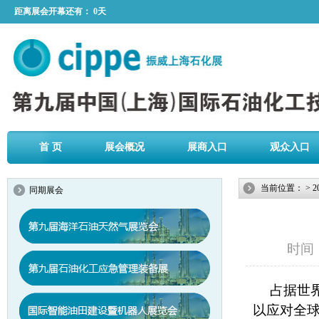
距离展会开幕还有：
0天
首 页
展会概况
展商入口
观众入口
当前位置：
>
2
同期展会
时间：2
占据世
以应对全