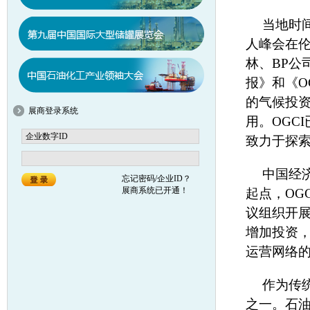
当地时间
人峰会在
林、BP公
报》和《O
的气候投
展商登录系统
用。OGC
致力于探
中国经
忘记密码/企业ID？
展商系统已开通！
起点，OG
议组织开
增加投资，
运营网络
作为传
之一。石