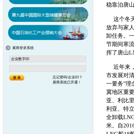
稳靠泊唐山
这个冬
放弃与家人
卸任务。一
节期间寒流
展商登录系统
挥了唐山L
近年来
市发展对
忘记密码/企业ID？
展商系统已开通！
一要务”理
冀地区重要
亚、利比
利亚、特立
全卸载LNG
米。自20
LNG船18