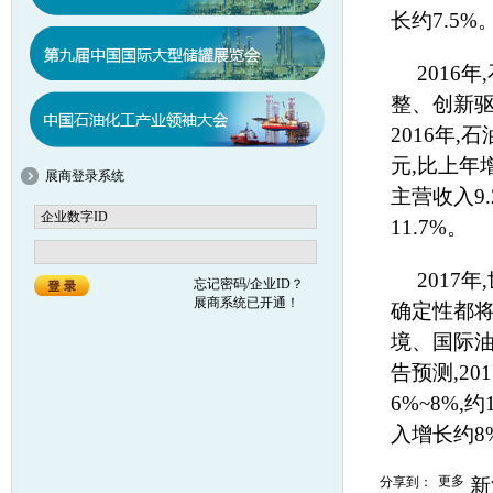
长约7.5%
2016
整、创新驱
2016年,
元,比上年增
展商登录系统
主营收入9.
11.7%。
2017
忘记密码/企业ID？
展商系统已开通！
确定性都将
境、国际
告预测,2
6%~8%,
入增长约8%
更多
分享到：
新