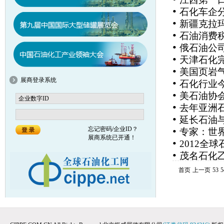
•
石化车企
•
新疆克拉
•
石油消费
•
俄石油公
•
天津石化完
•
美国页岩气
展商登录系统
•
石化行业
•
美石油协
•
去年亚洲
•
延长石油
•
忘记密码/企业ID？
专家：世
展商系统已开通！
•
2012全
•
茂名石化乙
首页
上一页
53
5