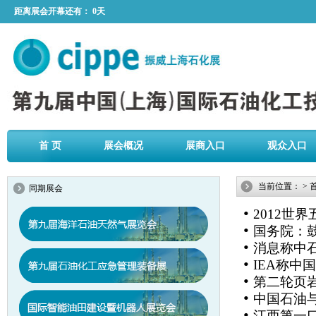
距离展会开幕还有：
0天
首 页
展会概况
展商入口
观众入口
当前位置：
>
同期展会
•
2012世
•
国务院：
•
消息称中
•
IEA称
•
第二轮页
•
中国石油
•
江西第一