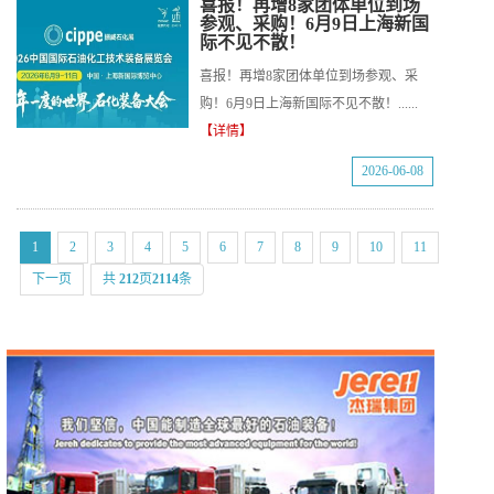
喜报！再增8家团体单位到场
参观、采购！6月9日上海新国
际不见不散！
喜报！再增8家团体单位到场参观、采
购！6月9日上海新国际不见不散！......
【详情】
2026-06-08
1
2
3
4
5
6
7
8
9
10
11
下一页
共
212
页
2114
条