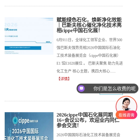
赋能绿色石化，焕新净化效能
｜巴斯夫核心催化净化技术亮
相cippe中国石化展！
6月911日，全球化工领军企业、世界500
强巴斯夫强势亮相2026中国国际石油化
工技术装备展览会（cippe中国石化展）
E1 馆E1020展位 。 巴斯夫聚焦 助力先进
化工生产 核心主题，携四大核心......
【详情】
你们是怎么收费的呢
2026-06-08
2026cippe中国石化展同期
16+会议公布，欢迎业内同仁
参会交流！
2026中国国际石油化工技术装备展览会