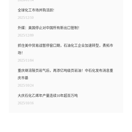
全球化工市场并购活跃!
2025/12/10
外媒：美国停止对中国所有新出口管制！
2025/12/09
抓住美中贸易战暂停窗口期，石油化工企业加速转型，勇拓市
场！
2025/11/04
重庆继涪陵页岩气后，再添亿吨级页岩油！中石化发布消息重
庆市綦
2025/10/24
大庆石化乙烯年产量连续10年超百万吨
2025/10/16