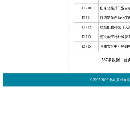
E1710
山东亿格其工业自
E1711
陕西诺盈自动化仪
E1712
德控航联科技（天
E1713
河北华宇特种橡胶
E1715
苏州市吴中不锈钢
587条数据
首
© 2007-2026 北京振