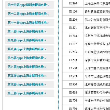
E2390
上海正兴阀门制造
第十四届cippe深圳参展商名录 »
E1120
扬州新晟源节能科
第十二届cippe上海参展商名录 »
E1260
昆山为众磁业有限
第十一届cippe上海参展商名录 »
E1521
北京智联百惠超声
第十届cippe上海参展商名录 »
E1713
滨州市正道机械制
第九届cippe上海参展商名录 »
E1107
海默生测量设备（
第八届cippe上海参展商名录 »
E2265
广东泰恩流体控制
第七届cippe上海参展商名录 »
E1253
深圳市宝尔爱迪科
第六届cippe上海参展商名录 »
E1508
天津市鑫华美标准
第五届cippe上海参展商名录 »
E1509
乐清市恒涌防爆电
第四届cippe上海参展商名录 »
E1520
北京嘉弈德懋新能
E1618
深圳芬芳时代电子
第三届cippe上海参展商名录 »
E1776
宁波东恒密封件有
E1750
镇江太平洋电气有