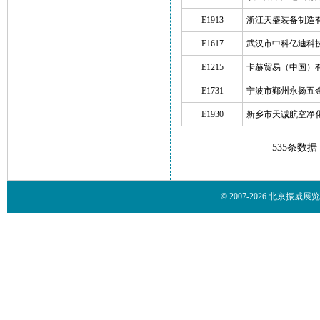
E1913
浙江天盛装备制造
E1617
武汉市中科亿迪科
E1215
卡赫贸易（中国）
E1731
宁波市鄞州永扬五
E1930
新乡市天诚航空净
535条数据
© 2007-2026 北京振