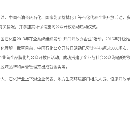
石油、中国石油长庆石化、国家能源榆林化工等石化代表企业开放活动，
有关情况，并参加其环保设施向公众开放活动启动仪式。
石化自2013年在全系统组织发动“开门开放办企业”活动，2016年升
化理解。截至目前，中国石化公众开放日活动已累计举办超过5000场次
央企业首个品牌化的公众开放日活动，成功搭建了企业与社会公众沟通的桥
太区域品牌和声誉管理杰出成就金奖等。
人、石化行业上下游企业代表、地方生态环境部门相关人员、设施开放单