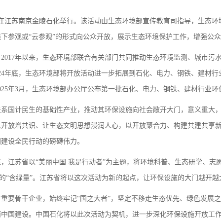
放活动在江苏南京金陵石化举行。该活动由生态环境部宣传教育司指导，生态
线下参观或“云参观”的形式向公众开放，展示生态环境保护工作，增强公
2017年以来，生态环境部联合有关部门共同推动生态环境监测、城市污
24年底，生态环境部将开放活动进一步拓展到石化、电力、钢铁、建材行
25年3月，生态环境部办公厅公布第一批石化、电力、钢铁、建材行业环
关系国计民生的基础性产业，推动其环保设施向社会敞开大门，意义重大
以开放增共识、让生态文明思想浸润人心，以开放聚合力、构建共建共享
国建设全民行动的磅礴伟力。
，江苏省以“美丽中国 我是行动者”为主题，将环境科普、生态研学、志
发展的“含绿量”。江苏省将以这次活动为新的起点，让环保设施的大门越开
重要骨干企业，始终牢记“国之大者”，坚定不移走生态优先、绿色发展之
丽中国建设。中国石化将以此次活动为契机，进一步深化环保设施开放工