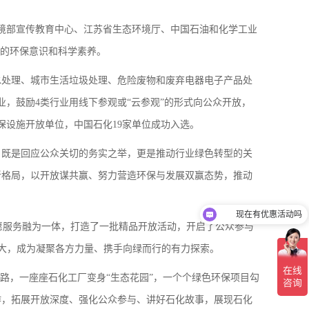
环境部宣传教育中心、江苏省生态环境厅、中国石油和化学工业
众的环保意识和科学素养。
水处理、城市生活垃圾处理、危险废物和废弃电器电子产品处
业，鼓励4类行业用线下参观或“云参观”的形式向公众开放，
保设施开放单位，中国石化19家单位成功入选。
，既是回应公众关切的务实之举，更是推动行业绿色转型的关
新格局，以开放谋共赢、努力营造环保与发展双赢态势，推动
现在有优惠活动吗
愿服务融为一体，打造了一批精品开放活动，开启了公众参与
越大，成为凝聚各方力量、携手向绿而行的有力探索。
路，一座座石化工厂变身“生态花园”，一个个绿色环保项目勾
作，拓展开放深度、强化公众参与、讲好石化故事，展现石化