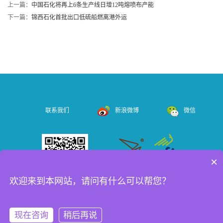
上一篇：
中国石化将再上6条生产线日增12吨熔喷布产能
下一篇：
锦西石化首批出口低硫船燃离港外运
联系我们
新浪微博
微信
×
欢迎来到本网站，请问有什么可以帮您？
Copyright © 2023 CIPPE.COM.CN All Rights Reserved 北京振威展览有限公
现在咨询
稍后再说
司（证券代码： 834316）版权所有