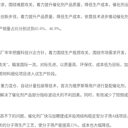
求，围绕难题攻关，着力提升催化剂产品质量，降低生产成本，催化剂业
主创新步伐，着力提升产品质量，降低生产成本，依靠技术进步推动催化
占比分别达到45.6%、46.9%。
剂厂牢牢把握科技兴企方针，着力围绕生产瓶颈攻关，围绕市场需求开发
攻关”，瞄准国际一流，对标先进，以质量高、环保优、成本低为目标，
C原材料细化项目进入试生产阶段。
、重力混仓、自动计量包装等技术，首次为俄罗斯等用户进行复配催化剂
，解决了催化剂产品部分指标波动大的不利因素。同时，有效减少了短倒
高不下的问题，催化剂厂快马加鞭建成并投用结构稳定型分子筛A线项目，
优的分子筛生产工艺，使分子筛产能提高15%，成本也大幅降低。