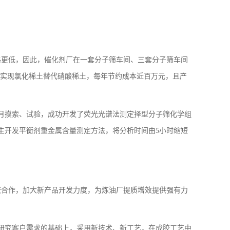
格更低，因此，催化剂厂在一套分子筛车间、三套分子筛车间
，实现氯化稀土替代硝酸稀土，每年节约成本近百万元，且产
月摸索、试验，成功开发了荧光光谱法测定择型分子筛化学组
主开发平衡剂重金属含量测定方法，将分析时间由5小时缩短
校合作，加大新产品开发力度，为炼油厂提质增效提供强有力
研究客户需求的基础上，采用新技术、新工艺，在成胶工艺中