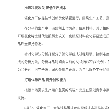
推进科技攻关 降低生产成本
催化剂厂依靠技术创新优化装置运行，围绕生产工艺、
在分子筛生产中，硝酸稀土作为高价值原材料，其价格
开展氯化稀土替代硝酸稀土攻关，克服原材料变化容易造成质
品质量保持稳定。
针对化学法分析择型分子筛化学组成过程烦琐、控制难度
成的分析方法，分析样品时间由以前的7小时缩短为30分钟
为10分钟，可完全满足国内外用户要求，为售后服务工作提
打造优势产品 提升创效能力
根据市场需求生产用户急需的高端产品是在激烈竞争中
支持。
6月份，催化剂厂二套微球装置成功实现低成本高性能催