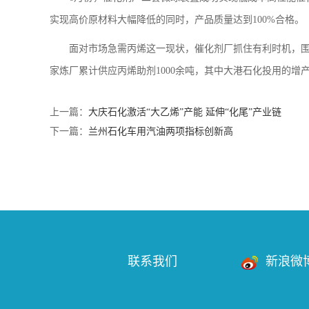
实现高价原材料大幅降低的同时，产品质量达到100%合格。
面对市场急需丙烯这一现状，催化剂厂抓住有利时机，围
家炼厂累计供应丙烯助剂1000余吨，其中大港石化投用的增
上一篇：
大庆石化激活“大乙烯”产能 延伸“化尾”产业链
下一篇：
兰州石化车用汽油两项指标创新高
联系我们
新浪微