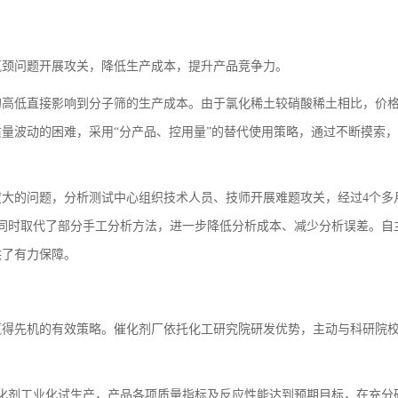
瓶颈问题开展攻关，降低生产成本，提升产品竞争力。
的高低直接影响到分子筛的生产成本。由于氯化稀土较硝酸稀土相比，价
量波动的困难，采用“分产品、控用量”的替代使用策略，通过不断摸索
大的问题，分析测试中心组织技术人员、技师开展难题攻关，经过4个多
，同时取代了部分手工分析方法，进一步降低分析成本、减少分析误差。自
供了有力保障。
赢得先机的有效策略。催化剂厂依托化工研究院研发优势，主动与科研院
化剂工业化试生产，产品各项质量指标及反应性能达到预期目标，在充分