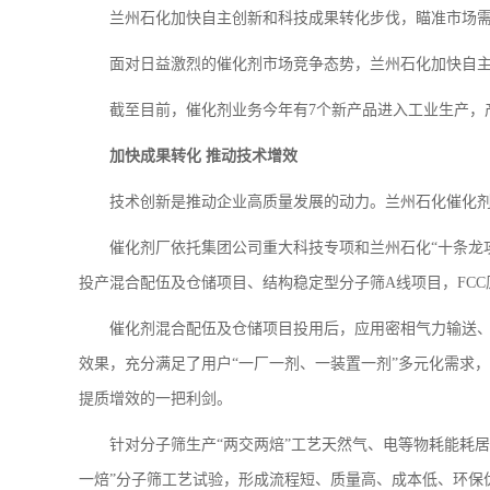
兰州石化加快自主创新和科技成果转化步伐，瞄准市场需
面对日益激烈的催化剂市场竞争态势，兰州石化加快自
截至目前，催化剂业务今年有7个新产品进入工业生产，产销量
加快成果转化 推动技术增效
技术创新是推动企业高质量发展的动力。兰州石化催化
催化剂厂依托集团公司重大科技专项和兰州石化“十条龙
投产混合配伍及仓储项目、结构稳定型分子筛A线项目，FC
催化剂混合配伍及仓储项目投用后，应用密相气力输送
效果，充分满足了用户“一厂一剂、一装置一剂”多元化需求
提质增效的一把利剑。
针对分子筛生产“两交两焙”工艺天然气、电等物耗能耗居
一焙”分子筛工艺试验，形成流程短、质量高、成本低、环保