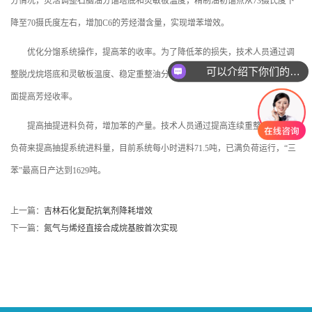
分情况，灵活调整石脑油分馏塔底和灵敏板温度，精制油初馏点从73摄氏度下
降至70摄氏度左右，增加C6的芳烃潜含量，实现增苯增效。
优化分馏系统操作，提高苯的收率。为了降低苯的损失，技术人员通过调
可以介绍下你们的产品么
整脱戊烷塔底和灵敏板温度、稳定重整油分离塔、调整抽提蒸馏塔等操作，全
面提高芳烃收率。
提高抽提进料负荷，增加苯的产量。技术人员通过提高连续重整装置加工
负荷来提高抽提系统进料量，目前系统每小时进料71.5吨，已满负荷运行，“三
苯”最高日产达到1629吨。
上一篇：
吉林石化复配抗氧剂降耗增效
下一篇：
氮气与烯烃直接合成烷基胺首次实现