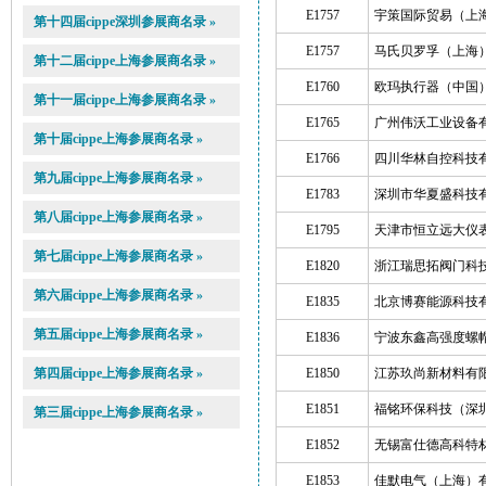
E1757
宇策国际贸易（上
第十四届cippe深圳参展商名录 »
E1757
马氏贝罗孚（上海
第十二届cippe上海参展商名录 »
E1760
欧玛执行器（中国
第十一届cippe上海参展商名录 »
E1765
广州伟沃工业设备
第十届cippe上海参展商名录 »
E1766
四川华林自控科技
第九届cippe上海参展商名录 »
E1783
深圳市华夏盛科技
第八届cippe上海参展商名录 »
E1795
天津市恒立远大仪
第七届cippe上海参展商名录 »
E1820
浙江瑞思拓阀门科
第六届cippe上海参展商名录 »
E1835
北京博赛能源科技
第五届cippe上海参展商名录 »
E1836
宁波东鑫高强度螺
第四届cippe上海参展商名录 »
E1850
江苏玖尚新材料有
E1851
福铭环保科技（深
第三届cippe上海参展商名录 »
E1852
无锡富仕德高科特
E1853
佳默电气（上海）