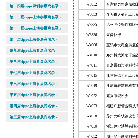
W3832
台灣穩力精密氣動
第十四届cippe深圳参展商名录 »
W3833
萍乡市天盛化工设
第十二届cippe上海参展商名录 »
W3835
温州飞悦管件有限
第十一届cippe上海参展商名录 »
W3836
泵阀快报
第十届cippe上海参展商名录 »
W4006
宝鸡市钛程金属复
第九届cippe上海参展商名录 »
W4010
郑州博大浓缩干燥
第八届cippe上海参展商名录 »
W4011
青岛雷勒过滤科技
第七届cippe上海参展商名录 »
W4015
江苏恒德力化工设
第六届cippe上海参展商名录 »
W4019
江苏迪赛减速机有
第五届cippe上海参展商名录 »
W4022
嘉兴节能协会
第四届cippe上海参展商名录 »
W4023
福建广新管业科技
W4028
苏州龙峰钛镍设备
第三届cippe上海参展商名录 »
W4030
浙江建业法兰有限
W4032
湖州华恒新材料科