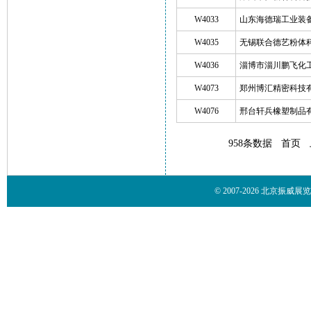
W4033
山东海德瑞工业装
W4035
无锡联合德艺粉体
W4036
淄博市淄川鹏飞化
W4073
郑州博汇精密科技
W4076
邢台轩兵橡塑制品
958条数据
首页
© 2007-2026 北京振