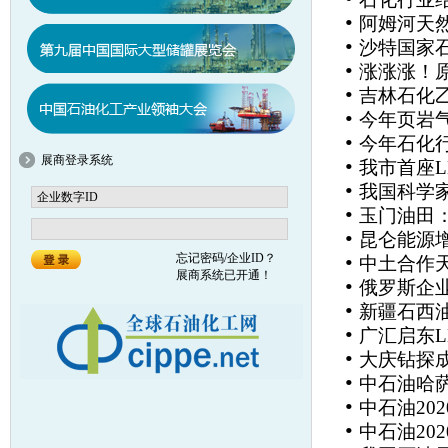
•
阿姆河天然
•
沙特国家
•
涨涨涨！
•
吉林石化
•
今年页岩
•
今年石化行
展商登录系统
•
我市首座
•
我国科学
•
玉门油田
•
昆仑能源
•
忘记密码/企业ID？
中土合作
展商系统已开通！
•
俄罗斯企
•
新疆石西
•
广汇启东L
•
大庆钻探
•
中石油哈
•
中石油20
•
中石油20