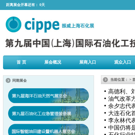
距离展会开幕还有：
0天
首 页
展会概况
展商入口
观众入口
当前位置：
>
同期展会
•
高德利、
•
油气改革
•
余夕志代
•
大连石化
•
李永林代
•
中国仍将是
•
石化行业结