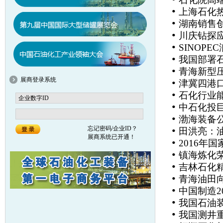
•
上海石化
•
湖南销售
•
川庆钻探
•
SINOP
•
我国部署
•
青海新型压
展商登录系统
•
津冀四港
•
石化行业能
•
中石化投
•
渤海装备
•
忘记密码/企业ID？
田洪亮：
展商系统已开通！
•
2016年
•
镇海炼化
•
吉林石化
•
青海油田向
•
中国制造2
•
我国石油
•
我国测井