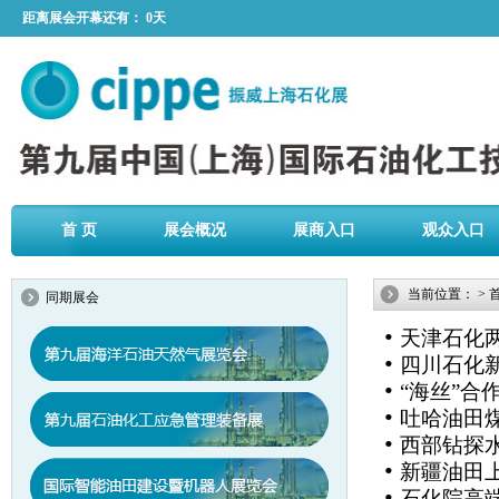
距离展会开幕还有：
0天
首 页
展会概况
展商入口
观众入口
当前位置：
>
同期展会
•
天津石化
•
四川石化新
•
“海丝”合
•
吐哈油田
•
西部钻探
•
新疆油田上
•
石化院高