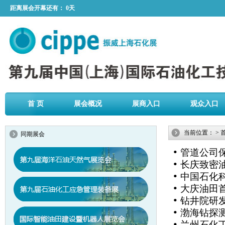
距离展会开幕还有：
0天
首 页
展会概况
展商入口
观众入口
当前位置：
>
同期展会
•
管道公司保
•
长庆致密
•
中国石化
•
大庆油田
•
钻井院研
•
渤海钻探
•
兰州石化