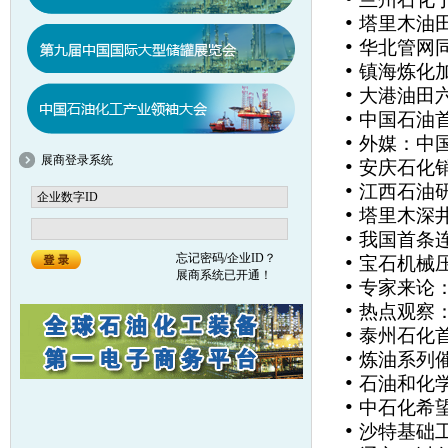
•
塔里木油田
•
华北管网同
•
镇海炼化
•
大港油田
•
中国石油
•
外媒：中
展商登录系统
•
安庆石化
•
江西石油
•
塔里木深
•
我国首条
•
忘记密码/企业ID？
宝石机械
展商系统已开通！
•
专家来论
•
热点观察
•
泰州石化
•
炼油系列
•
石油和化
•
中石化希
•
沙特基础