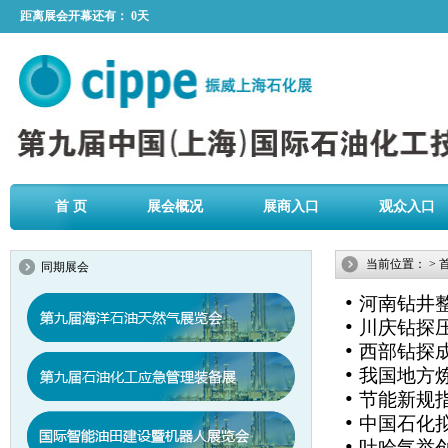
距离展会开幕还有：
0天
首 页
展会概况
展商入口
观众入口
当前位置：
>
同期展会
•
河南钻井
•
川庆钻探
•
西部钻探
•
我国地方
•
节能新规指
•
中国石化
•
吐哈气举