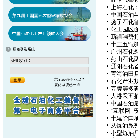
•
上海石化
•
中国石油
•
扬子石化
•
化工园区
•
新疆强势
•
十三五”
展商登录系统
•
广州石化
•
燕山石化
•
辽阳石化
•
青海油田
•
忘记密码/企业ID？
石化产业
展商系统已开通！
•
壳牌等多
•
大港采五抽
•
中国石油最
•
“互联网+
•
十建哈国
•
从炼油系
•
小型炼油