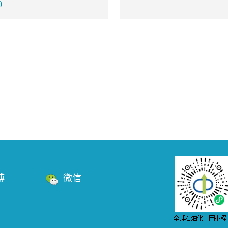
0
博
微信