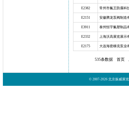
E2382
常州市氟王防腐科
E2151
安徽腾龙泵阀制造
E3911
泰州恒宇氟塑制品
E2332
上海沃高展览展示
E2175
大连海密梯克泵业
535条数据
首页
© 2007-2026 北京振