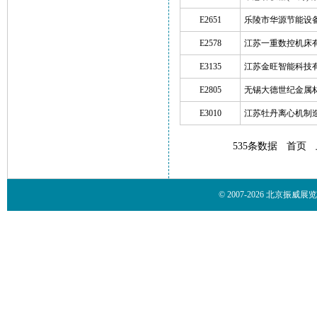
E2651
乐陵市华源节能设
E2578
江苏一重数控机床
E3135
江苏金旺智能科技
E2805
无锡大德世纪金属
E3010
江苏牡丹离心机制
535条数据
首页
© 2007-2026 北京振