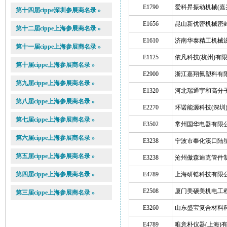
E1790
爱科昇振动机械(嘉
第十四届cippe深圳参展商名录 »
E1656
昆山新优密机械密
第十二届cippe上海参展商名录 »
E1610
济南华泰精工机械
第十一届cippe上海参展商名录 »
E1125
依凡科技(杭州)有
第十届cippe上海参展商名录 »
E2900
浙江嘉翔氟塑料有
第九届cippe上海参展商名录 »
E1320
河北瑞通宇和高分
第八届cippe上海参展商名录 »
E2270
环诺能源科技(深圳
第七届cippe上海参展商名录 »
E3502
常州国华电器有限
第六届cippe上海参展商名录 »
E3238
宁波市奉化溪口陆
第五届cippe上海参展商名录 »
E3238
沧州傲森迪克管件
第四届cippe上海参展商名录 »
E4789
上海研锆科技有限
E2508
厦门美硕美机电工
第三届cippe上海参展商名录 »
E3260
山东盛宝复合材料
E4789
唯意朴仪器(上海)