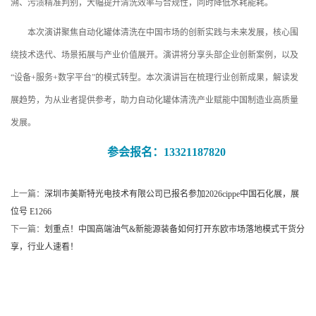
溯、污渍精准判别，大幅提升清洗效率与合规性，同时降低水耗能耗。
本次演讲聚焦自动化罐体清洗在中国市场的创新实践与未来发展，核心围
绕技术迭代、场景拓展与产业价值展开。演讲将分享头部企业创新案例，以及
“设备+服务+数字平台”的模式转型。本次演讲旨在梳理行业创新成果，解读发
展趋势，为从业者提供参考，助力自动化罐体清洗产业赋能中国制造业高质量
发展。
参会报名：13321187820
上一篇：
深圳市美斯特光电技术有限公司已报名参加2026cippe中国石化展，展
位号 E1266
下一篇：
划重点！中国高端油气&新能源装备如何打开东欧市场落地模式干货分
享，行业人速看！