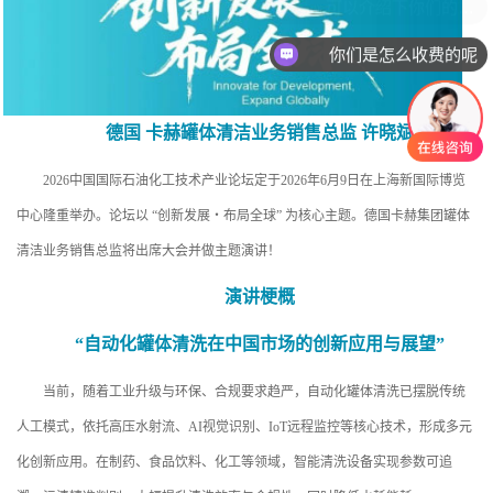
你们是怎么收费的呢
德国 卡赫罐体清洁业务销售总监 许晓斌
2026中国国际石油化工技术产业论坛定于2026年6月9日在上海新国际博览
中心隆重举办。论坛以 “创新发展・布局全球” 为核心主题。德国卡赫集团罐体
清洁业务销售总监将出席大会并做主题演讲！
演讲梗概
“自动化罐体清洗在中国市场的创新应用与展望”
当前，随着工业升级与环保、合规要求趋严，自动化罐体清洗已摆脱传统
人工模式，依托高压水射流、AI视觉识别、IoT远程监控等核心技术，形成多元
化创新应用。在制药、食品饮料、化工等领域，智能清洗设备实现参数可追