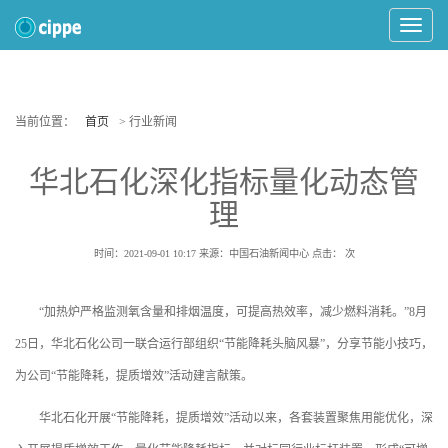
Toggle
Navigat
当前位置：
首页
> 行业新闻
华北石化深化指标量化动态管
理
时间：2021-09-01 10:17
来源：中国石油新闻中心
点击：
次
“加热炉严格监测氧含量和排烟温度，可提高热效率，减少燃料消耗。”8月
25日，华北石化公司一联合运行部组织“节能降耗头脑风暴”，分享节能小技巧，
为公司“节能降耗，提质增效”活动建言献策。
华北石化开展“节能降耗，提质增效”活动以来，各套装置聚焦用能优化，深