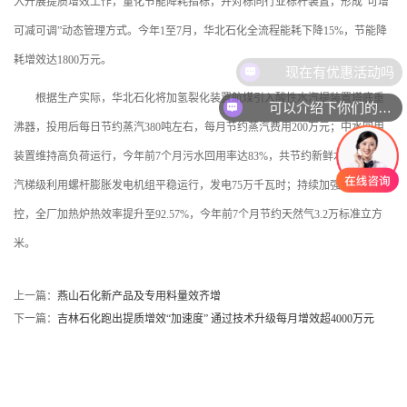
入开展提质增效工作，量化节能降耗指标，并对标同行业标杆装置，形成“可增
可减可调”动态管理方式。今年1至7月，华北石化全流程能耗下降15%，节能降
耗增效达1800万元。
现在有优惠活动吗
根据生产实际，华北石化将加氢裂化装置航煤引入酸性水汽提装置塔底重
可以介绍下你们的产品么
沸器，投用后每日节约蒸汽380吨左右，每月节约蒸汽费用200万元；中水回用
装置维持高负荷运行，今年前7个月污水回用率达83%，共节约新鲜水9万吨；蒸
汽梯级利用螺杆膨胀发电机组平稳运行，发电75万千瓦时；持续加强加热炉管
控，全厂加热炉热效率提升至92.57%，今年前7个月节约天然气3.2万标准立方
米。
上一篇：
燕山石化新产品及专用料量效齐增
下一篇：
吉林石化跑出提质增效“加速度” 通过技术升级每月增效超4000万元