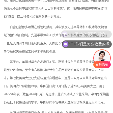
后，是美方试图避免破坏今年10月底中美达成的“贸易休战”成果。特朗普政府明
确表示不会对中国实施“重大新出口管制措施”，这一表态旨在维护中美贸易“休
战”协议，防止科技和经贸摩擦进一步升级。
白宫已暂停多项潜在新管制措施，其中涉及先进半导体和AI技术等关键领
可以介绍下你们的产品么
域的额外出口限制。先进半导体和AI技术作为当今科技竞争的核心领域，此前
你们是怎么收费的呢
一直是美国对华出口管制的重点。美国此次暂缓相关管制，反映出其在科技竞
争与经贸关系稳定之间寻求平衡的考量。
基于此，美国对华农产品出口加速。路透社公布日前获得的运输时间表，
截至12月中旬，至少有六艘散货船计划在墨西哥湾沿岸码头装载大豆。上周
末，第七批美国大豆已完成装运并启程赴华，这是自五月以来首批对华大豆出
口。美国农业部数据显示，中国进口商11月订购了近200万吨美国大豆，用于
2025/26年度（截至2026年8月）的运输。此后又确认了少量采购。中国总采购量
仍远低于贸易战前的水平。中国缺席市场导致大豆期货价格跌至近五年低点。