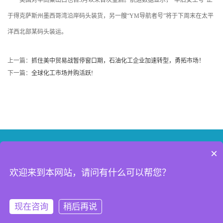
美国对华高粱出口也自3月以来首次重启。航运数据显示，“丰后女王号”正
于得克萨斯州墨西哥湾沿岸码头装货，另一艘“YM导航者号”将于下周末在太平
洋西北部某码头装运。
上一篇：
抓住美中贸易战暂停窗口期，石油化工企业加速转型，勇拓市场！
下一篇：
全球化工市场并购活跃!
×
联系我们
新浪微博
微信
欢迎来到本网站，请问有什么可以帮您？
Copyright © 2023 CIPPE.COM.CN All Rights Reserved 北京振威展览有限公
现在咨询
稍后再说
司（证券代码： 834316）版权所有
京ICP备05086866号-31
京公网安备11010502053159号