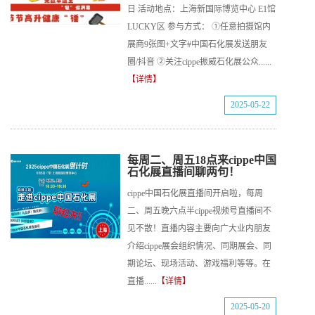
日 活动地点：上海新国际博览中心 E1馆
LUCKY区 参与方式： ①任意拍摄馆内
展商9张图+文字#中国石化展发送朋友
圈/抖音 ②关注cippe振威石化展公众......
【详情】
2025-05-22
每周二、周五18点来cippe中国
石化展直播间聊两句！
cippe中国石化展直播间开启啦，每周
二、周五晚六点半cippe视频号直播间不
见不散！直播内容主要向广大业内朋友
介绍cippe展会组织情况、同期展会、同
期论坛、现场活动、游戏福利等等。在
直播......
【详情】
2025-05-20