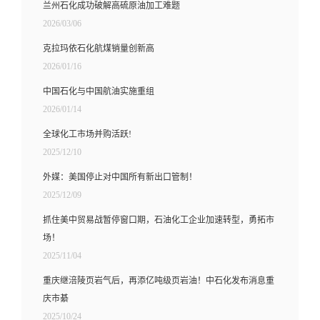
兰州石化成功破解高硫原油加工难题
2026/03/06
克拉玛依石化航煤销量创新高
2026/01/16
中国石化与中国航油实施重组
2026/01/14
全球化工市场并购活跃!
2025/12/10
外媒：美国停止对中国所有新出口管制！
2025/12/09
抓住美中贸易战暂停窗口期，石油化工企业加速转型，勇拓市
场！
2025/11/04
重庆继涪陵页岩气后，再添亿吨级页岩油！中石化发布消息重
庆市綦
2025/10/24