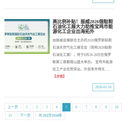
高比例补贴！振威2026俄鞑靼
石油化工展大力助推宝鸡市能
源化工企业出海拓外
由振威会展联合主办的2026俄罗斯鞑靼
石油天然气化工展览会（简称2026鞑靼
石油化工展），将于8月26-28日在俄罗
斯第三首都喀山盛大举办。 宝鸡市能源
化工产业优势突出、外贸条件得天......
【详情】
2026-01-16
上一页
1
2
3
4
5
6
7
8
9
10
11
下一页
共
212
页
2114
条