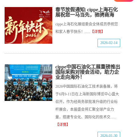
春节放假通知| cippe上海石化
展祝您一马当先，驰骋商海
cippe上海石化展组委会全体成员恭祝您
和家人春节快乐！......
【详情】
2026-02-14
cippe中国石油化工展重磅推出
国际采购对接会活动，助力企
业走向海外！
2026中国国际石油化工技术装备展，将
于6月9-11日在上海新国际博览中心盛大
召开。作为经商务部批准升级的行业标
杆展会，本届盛会将汇聚全球产业力
量，搭建专业化、国际化的技术交......
【详情】
2026-01-30