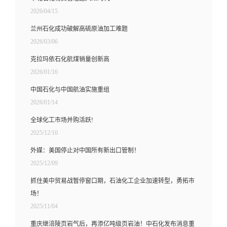
2026/04/15
兰州石化成功破解高硫原油加工难题
2026/03/06
克拉玛依石化航煤销量创新高
2026/01/16
中国石化与中国航油实施重组
2026/01/14
全球化工市场并购活跃!
2025/12/10
外媒：美国停止对中国所有新出口管制！
2025/12/09
抓住美中贸易战暂停窗口期，石油化工企业加速转型，勇拓市
场！
2025/11/04
重庆继涪陵页岩气后，再添亿吨级页岩油！中石化发布消息重