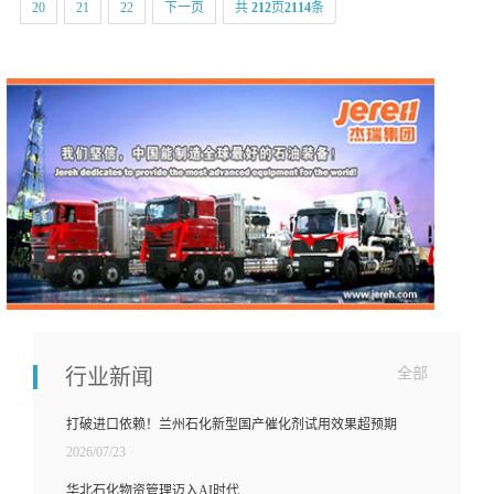
20
21
22
下一页
共
212
页
2114
条
行业新闻
全部
打破进口依赖！兰州石化新型国产催化剂试用效果超预期
2026/07/23
华北石化物资管理迈入AI时代