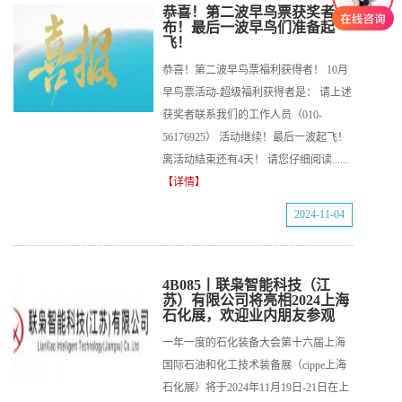
恭喜！第二波早鸟票获奖者公
布！最后一波早鸟们准备起
飞！
恭喜！第二波早鸟票福利获得者！ 10月
早鸟票活动-超级福利获得者是： 请上述
获奖者联系我们的工作人员（010-
56176925） 活动继续！最后一波起飞！
离活动结束还有4天！ 请您仔细阅读......
【详情】
2024-11-04
4B085丨联枭智能科技（江
苏）有限公司将亮相2024上海
石化展，欢迎业内朋友参观
一年一度的石化装备大会第十六届上海
国际石油和化工技术装备展（cippe上海
石化展）将于2024年11月19日-21日在上