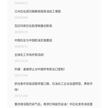
2026/04/15
兰州石化成功破解高硫原油加工难题
2026/03/06
克拉玛依石化航煤销量创新高
2026/01/16
中国石化与中国航油实施重组
2026/01/14
全球化工市场并购活跃!
2025/12/10
外媒：美国停止对中国所有新出口管制！
2025/12/09
抓住美中贸易战暂停窗口期，石油化工企业加速转型，勇拓市
场！
2025/11/04
重庆继涪陵页岩气后，再添亿吨级页岩油！中石化发布消息重