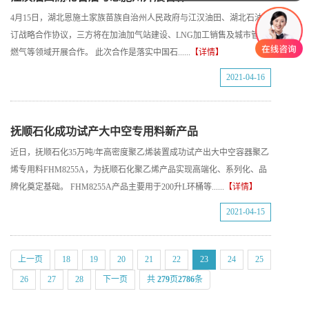
4月15日，湖北恩施土家族苗族自治州人民政府与江汉油田、湖北石油签
订战略合作协议，三方将在加油加气站建设、LNG加工销售及城市管道
燃气等领域开展合作。 此次合作是落实中国石......
【详情】
2021-04-16
抚顺石化成功试产大中空专用料新产品
近日，抚顺石化35万吨/年高密度聚乙烯装置成功试产出大中空容器聚乙
烯专用料FHM8255A，为抚顺石化聚乙烯产品实现高端化、系列化、品
牌化奠定基础。 FHM8255A产品主要用于200升L环桶等......
【详情】
2021-04-15
上一页
18
19
20
21
22
23
24
25
26
27
28
下一页
共
279
页
2786
条