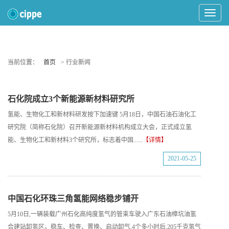
Toggle
Navigat
当前位置：
首页
> 行业新闻
石化院成立3个新能源新材料研究所
氢能、生物化工和新材料研发按下加速键 5月18日，中国石油石油化工
研究院（简称石化院）召开新能源新材料机构成立大会，正式成立氢
能、生物化工和新材料3个研究所，标志着中国......
【详情】
2021-05-25
中国石化环珠三角氢能网络稳步铺开
5月10日,一辆装载广州石化高纯度氢气的管束车驶入广东石油樟坑油氢
合建站卸氢区。稳车、检查、置换、启动卸气,4个多小时后,205千克氢气