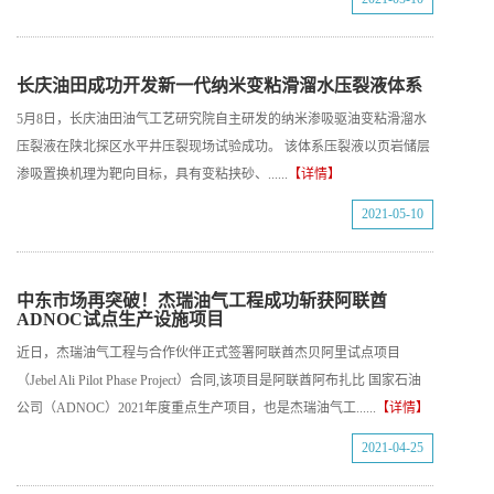
长庆油田成功开发新一代纳米变粘滑溜水压裂液体系
5月8日，长庆油田油气工艺研究院自主研发的纳米渗吸驱油变粘滑溜水
压裂液在陕北探区水平井压裂现场试验成功。 该体系压裂液以页岩储层
渗吸置换机理为靶向目标，具有变粘挟砂、......
【详情】
2021-05-10
中东市场再突破！杰瑞油气工程成功斩获阿联酋
ADNOC试点生产设施项目
近日，杰瑞油气工程与合作伙伴正式签署阿联酋杰贝阿里试点项目
（Jebel Ali Pilot Phase Project）合同,该项目是阿联酋阿布扎比 国家石油
公司（ADNOC）2021年度重点生产项目，也是杰瑞油气工......
【详情】
2021-04-25