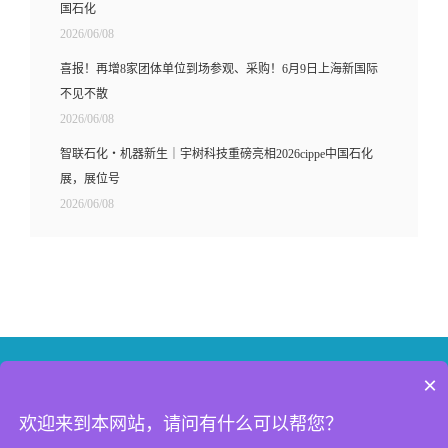
国石化
2026/06/08
喜报！再增8家团体单位到场参观、采购！6月9日上海新国际
不见不散
2026/06/08
智联石化・机器新生｜宇树科技重磅亮相2026cippe中国石化
展，展位号
2026/06/08
×
联系我们
新浪微博
微信
欢迎来到本网站，请问有什么可以帮您？