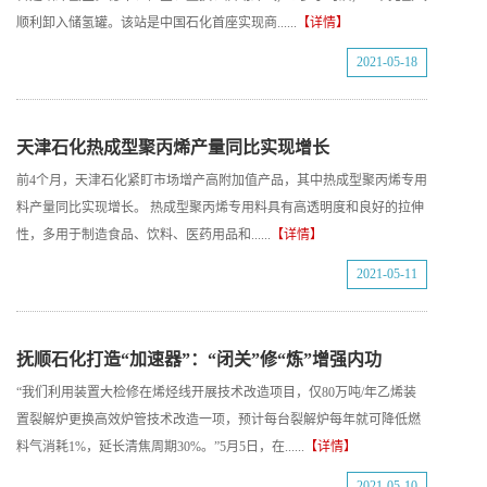
顺利卸入储氢罐。该站是中国石化首座实现商......
【详情】
2021-05-18
天津石化热成型聚丙烯产量同比实现增长
前4个月，天津石化紧盯市场增产高附加值产品，其中热成型聚丙烯专用
料产量同比实现增长。 热成型聚丙烯专用料具有高透明度和良好的拉伸
性，多用于制造食品、饮料、医药用品和......
【详情】
2021-05-11
抚顺石化打造“加速器”：“闭关”修“炼”增强内功
“我们利用装置大检修在烯烃线开展技术改造项目，仅80万吨/年乙烯装
置裂解炉更换高效炉管技术改造一项，预计每台裂解炉每年就可降低燃
料气消耗1%，延长清焦周期30%。”5月5日，在......
【详情】
2021-05-10