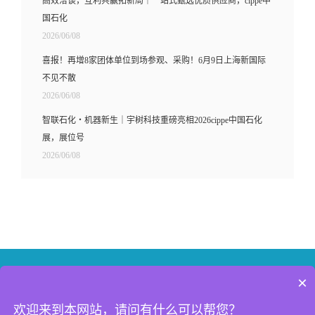
高效洽谈，互利共赢拓新局｜一站式甄选优质供应商，cippe中
国石化
2026/06/08
喜报！再增8家团体单位到场参观、采购！6月9日上海新国际
不见不散
2026/06/08
智联石化・机器新生｜宇树科技重磅亮相2026cippe中国石化
展，展位号
2026/06/08
×
联系我们
新浪微博
微信
欢迎来到本网站，请问有什么可以帮您？