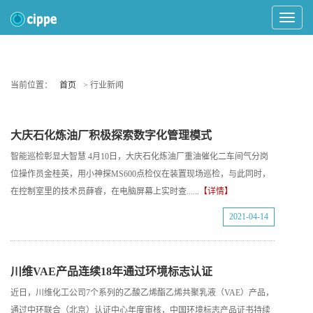
Toggle
Navigat
当前位置：
首页
> 行业新闻
大庆石化炼油厂积极探索数字化管理模式
智能巡检彰显大智慧 4月10日，大庆石化炼油厂重油催化二车间气分岗
位操作员金桂英，用小神探MS600点检仪在装置现场巡检，与此同时，
在控制室里的技术员薛睿，在电脑屏幕上实时查......
【详情】
2021-04-14
川维VAE产品连续18年通过环境标志认证
近日，川维化工公司7个系列的乙酸乙烯酯乙烯共聚乳液（VAE）产品，
通过中环联合（北京）认证中心年度审核，中国环境标志产品证书持续