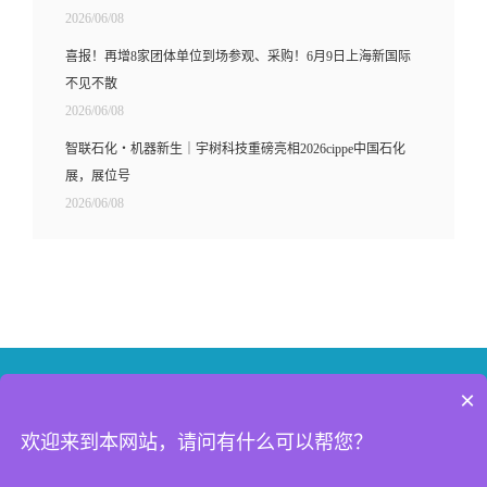
2026/06/08
喜报！再增8家团体单位到场参观、采购！6月9日上海新国际
不见不散
2026/06/08
智联石化・机器新生｜宇树科技重磅亮相2026cippe中国石化
展，展位号
2026/06/08
×
联系我们
新浪微博
微信
欢迎来到本网站，请问有什么可以帮您？