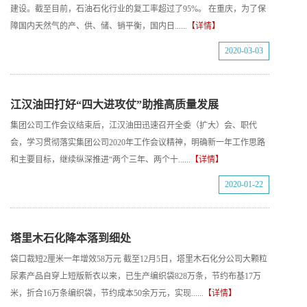
建设。截至目前，石油石化行业的复工率超过了95%。 在重庆，为了保
障国内天然气的产、供、储、销平衡，国内日......
【详情】
2020-03-03
江汉油田打好“四大进攻仗”助推高质量发展
集团公司工作会议结束后，江汉油田迅速召开全委（扩大）会、职代
会，学习贯彻落实集团公司2020年工作会议精神，明确新一年工作思路
和主要目标，继续纵深推进“两个三年、两个十......
【详情】
2020-01-22
塔里木石化降本落到细处
袋口裁短2厘米一年增效58万元 截至12月5日，塔里木石化分公司大颗粒
尿素产品自穿上短版新衣以来，已生产编织袋828万条，节约布基17万
米，折合16万条编织袋，节约成本50余万元，实现......
【详情】