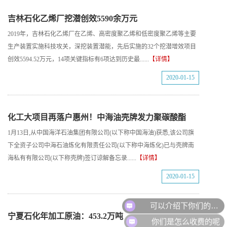
吉林石化乙烯厂挖潜创效5590余万元
2019年，吉林石化乙烯厂在乙烯、高密度聚乙烯和低密度聚乙烯等主要
生产装置实施科技攻关，深挖装置潜能，先后实施的32个挖潜增效项目
创效5594.52万元，14项关键指标有6项达到历史最......
【详情】
2020-01-15
化工大项目再落户惠州！中海油壳牌发力聚碳酸酯
1月13日,从中国海洋石油集团有限公司(以下称中国海油)获悉,该公司旗
下全资子公司中海石油炼化有限责任公司(以下称中海炼化)已与壳牌南
海私有有限公司(以下称壳牌)签订谅解备忘录......
【详情】
2020-01-15
可以介绍下你们的产品么
宁夏石化年加工原油：453.2万吨
你们是怎么收费的呢