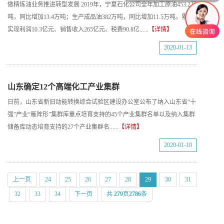
做精炼油业务推进转型发展 2019年，宁夏石化公司全年加工原油453.2万
吨，同比增加13.4万吨；生产成品油382万吨，同比增加11.5万吨。累计
实现利润10.3亿元、销售收入265亿元、税费90.8亿......
【详情】
2020-01-13
山东确定12个高端化工产业集群
日前，山东省新旧动能转换综合试验区建设办公室公布了纳入山东省“十
强”产业“雁阵形”集群库重点培育支持的45个产业集群名单以及纳入集群
储备库动态培育支持的27个产业集群名......
【详情】
2020-01-10
上一页
24
25
26
27
28
29
30
31
32
33
34
下一页
共
279
页
2786
条