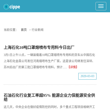
Toggle
Navigat
当前位置：
首页
> 行业新闻
上海石化10吨口罩熔喷布专用料今日出厂
3月1日上午11点，一辆装载着10吨口罩熔喷布专用料的货车从中国石化
上海石化金昌公司发往河南熔喷布生产厂家。这是该公司继发往深圳、
苏州后出厂的第三批口罩熔喷布专用料，预计......
【详情】
2020-03-03
石油石化行业复工率超95% 能源企业力保能源安全供
给
这几天，中央企业在做好疫情防控的同时，多个重点工程项目相继开工